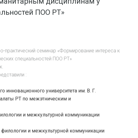
уманитарным дисциплинам у
альностей ПОО РТ»
но-практический семинар «Формирование интереса к
ческих специальностей ПОО РТ»
к.
едставили :
го инновационного университета им. В. Г.
палаты РТ по межэтническим и
та филологии и межкультурной коммуникации
ута филологии и межкультурной коммуникации