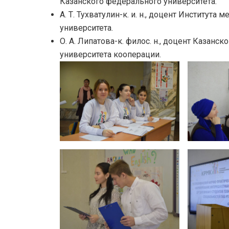
Казанского федерального университета.
А. Т. Тухватулин-к. и. н., доцент Институ
университета.
О. А. Липатова-к. филос. н., доцент Казанс
университета кооперации.