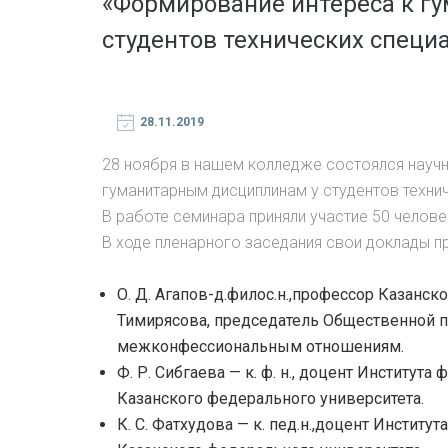
«Формирование интереса к г
студентов технических специ
28.11.2019
28 ноября в нашем колледже состоялся науч
гуманитарным дисциплинам у студентов техни
В работе семинара приняли участие 50 челове
В ходе пленарного заседания свои доклады пр
О. Д. Агапов-д.филос.н.,профессор Казанско
Тимирясова, председатель Общественной 
межконфессиональным отношениям.
Ф. Р. Сибгаева — к. ф. н., доцент Институ
Казанского федерального университета.
К. С. Фатхудова — к. пед.н.,доцент Инстит