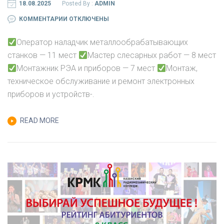
18.08.2025
Posted By :
ADMIN
К
КОММЕНТАРИИ
ОТКЛЮЧЕНЫ
ЗАПИСИ
Оператор наладчик металлообрабатывающих
станков — 11 мест
Мастер слесарных работ — 8 мест
ВНИМАНИЕ
Монтажник РЭА и приборов — 7 мест
Монтаж,
техническое обслуживание и ремонт электронных
ДОПОЛНИТЕЛЬНЫЙ
приборов и устройств-.
НАБОР
НА
READ MORE
ПЛАТНЫЕ
МЕСТА: