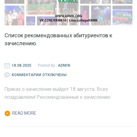
Список рекомендованных абитуриентов к
зачислению.
18.08.2025
Posted By :
ADMIN
К
КОММЕНТАРИИ
ОТКЛЮЧЕНЫ
ЗАПИСИ
Приказ о зачислении выйдет 18 августа. Всех
СПИСОК
поздравляем! Рекомендованные к зачислению
РЕКОМЕНДОВАННЫХ
АБИТУРИЕНТОВ
READ MORE
К
ЗАЧИСЛЕНИЮ.