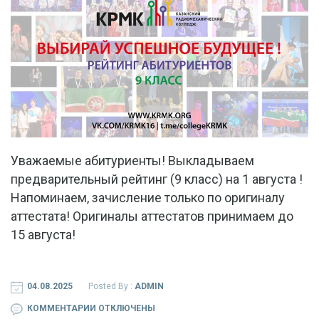
КЛАСС)
НА
01
АВГУСТА!
НАПОМИНАЕМ,
ЗАЧИСЛЕНИЕ
ТОЛЬКО
ПО
ОРИГИНАЛУ
Уважаемые абитуриенты! Выкладываем
АТТЕСТАТА!
предварительный рейтинг (9 класс) на 1 августа !
ОРИГИНАЛЫ
Напоминаем, зачисление только по оригиналу
АТТЕСТАТОВ
аттестата! Оригиналы аттестатов принимаем до
ПРИНИМАЕМ
15 августа!
ДО
15
АВГУСТА!
04.08.2025
Posted By :
ADMIN
К
КОММЕНТАРИИ
ОТКЛЮЧЕНЫ