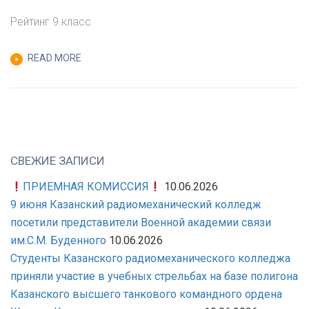
ЗАПИСИ
Рейтинг 9 класс
УВАЖАЕМЫЕ
АБИТУРИЕНТЫ!
READ MORE
ВЫКЛАДЫВАЕМ
ПРЕДВАРИТЕЛЬНЫЙ
РЕЙТИНГ
(9
КЛАСС)
НА
СВЕЖИЕ ЗАПИСИ
1
ПРИЕМНАЯ КОМИССИЯ
10.06.2026
АВГУСТА
9 июня Казанский радиомеханический колледж
!
посетили представители Военной академии связи
НАПОМИНАЕМ,
им.С.М. Буденного
10.06.2026
ЗАЧИСЛЕНИЕ
Студенты Казанского радиомеханического колледжа
ТОЛЬКО
приняли участие в учебных стрельбах на базе полигона
ПО
Казанского высшего танкового командного ордена
ОРИГИНАЛУ