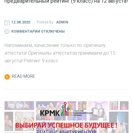
предварительный рейтинг (9 класс) на 12 августа!
12.08.2025
Posted By :
ADMIN
К
КОММЕНТАРИИ
ОТКЛЮЧЕНЫ
ЗАПИСИ
Напоминаем, зачисление только по оригиналу
УВАЖАЕМЫЕ
аттестата! Оригиналы аттестатов принимаем до 15
АБИТУРИЕНТЫ!
августа! Рейтинг 9 класс
ВЫКЛАДЫВАЕМ
ПРЕДВАРИТЕЛЬНЫЙ
READ MORE
РЕЙТИНГ
(9
КЛАСС)
НА
12
АВГУСТА!