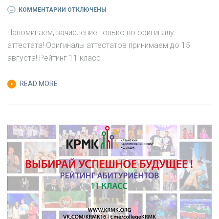
К
КОММЕНТАРИИ
ОТКЛЮЧЕНЫ
ЗАПИСИ
Напоминаем, зачисление только по оригиналу
УВАЖАЕМЫЕ
аттестата! Оригиналы аттестатов принимаем до 15
АБИТУРИЕНТЫ!
августа! Рейтинг 11 класс
ВЫКЛАДЫВАЕМ
ПРЕДВАРИТЕЛЬНЫЙ
READ MORE
РЕЙТИНГ
(11
КЛАСС)
НА
05
АВГУСТА
!