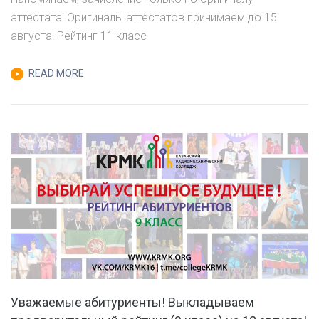
УВАЖАЕМЫЕ
аттестата! Оригиналы аттестатов принимаем до 15
АБИТУРИЕНТЫ!
августа! Рейтинг 11 класс
ВЫКЛАДЫВАЕМ
ПРЕДВАРИТЕЛЬНЫЙ
READ MORE
РЕЙТИНГ
(11
КЛАСС)
НА
12
АВГУСТА!
Уважаемые абитуриенты! Выкладываем