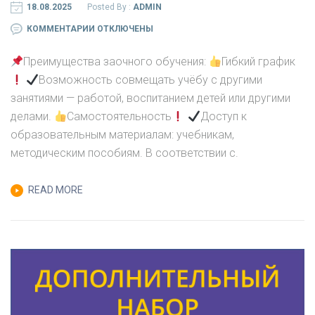
18.08.2025
Posted By :
ADMIN
К
КОММЕНТАРИИ
ОТКЛЮЧЕНЫ
ЗАПИСИ
Преимущества заочного обучения:
Гибкий график
Возможность совмещать учёбу с другими
ВНИМАНИЕ,
занятиями — работой, воспитанием детей или другими
ПРОДОЛЖАЕТСЯ
делами.
Самостоятельность
Доступ к
ПРИЕМ
образовательным материалам: учебникам,
ДОКУМЕНТОВ
методическим пособиям. В соответствии с.
НА
ЗАОЧНУЮ
READ MORE
ФОРМУ
ОБУЧЕНИЯ
ПО
СПЕЦИАЛЬНОСТИ
«ТЕХНОЛОГИЯ
МАШИНОСТРОЕНИЯ».