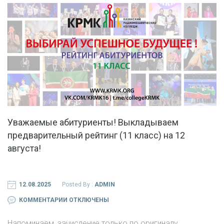
Уважаемые абитуриенты! Выкладываем
предварительный рейтинг (11 класс) на 12
августа!
12.08.2025
Posted By :
ADMIN
К
КОММЕНТАРИИ
ОТКЛЮЧЕНЫ
ЗАПИСИ
Напоминаем, зачисление только по оригиналу