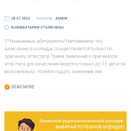
28.07.2023
Posted By :
ADMIN
К
КОММЕНТАРИИ
ОТКЛЮЧЕНЫ
ЗАПИСИ
?‍?Уважаемые абитуриенты! Напоминаем, что
ВЫКЛАДЫВАЕМ
зачисление в колледж осуществляется только по
ПРЕДВАРИТЕЛЬНЫЙ
оригиналу аттестата! Прием заявлений и оригиналов
РЕЙТИНГ
аттестата для зачисления ведется только до 15 августа
НА
включительно. Успейте подать заявление или.
27
ИЮЛЯ
READ MORE
2023
Г.
(ПОСЛЕ
9
КЛАССА).