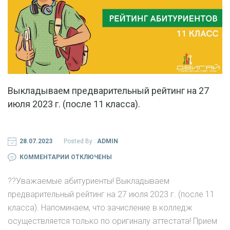
Выкладываем предварительный рейтинг на 27
июля 2023 г. (после 11 класса).
28.07.2023
Posted By :
ADMIN
К
КОММЕНТАРИИ
ОТКЛЮЧЕНЫ
ЗАПИСИ
?‍?Уважаемые абитуриенты! Выкладываем
ВЫКЛАДЫВАЕМ
предварительный рейтинг на 27 июля 2023 г. (после 11
ПРЕДВАРИТЕЛЬНЫЙ
класса). Напоминаем, что зачисление в колледж
РЕЙТИНГ
осуществляется только по оригиналу аттестата! Прием
НА