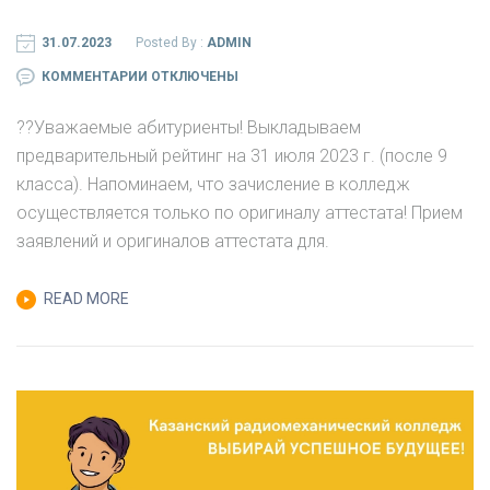
31.07.2023
Posted By :
ADMIN
К
КОММЕНТАРИИ
ОТКЛЮЧЕНЫ
ЗАПИСИ
?‍?Уважаемые абитуриенты! Выкладываем
ВЫКЛАДЫВАЕМ
предварительный рейтинг на 31 июля 2023 г. (после 9
ПРЕДВАРИТЕЛЬНЫЙ
класса). Напоминаем, что зачисление в колледж
РЕЙТИНГ
осуществляется только по оригиналу аттестата! Прием
НА
заявлений и оригиналов аттестата для.
31
ИЮЛЯ
READ MORE
2023
Г.
(ПОСЛЕ
9
КЛАССА).