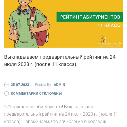
Выкладываем предварительный рейтинг на 24
июля 2023 г. (после 11 класса).
25.07.2023
Posted By :
ADMIN
К
КОММЕНТАРИИ
ОТКЛЮЧЕНЫ
ЗАПИСИ
?‍?Уважаемые абитуриенты! Выкладываем
ВЫКЛАДЫВАЕМ
предварительный рейтинг на 24 июля 2023 г. (после 11
ПРЕДВАРИТЕЛЬНЫЙ
класса). Напоминаем, что зачисление в колледж
РЕЙТИНГ