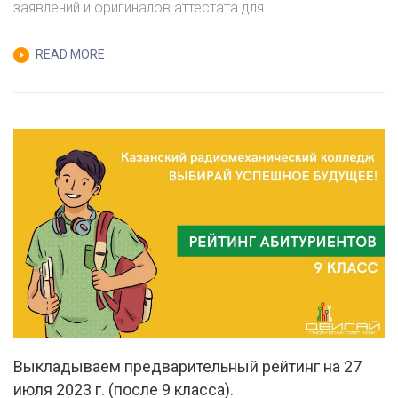
заявлений и оригиналов аттестата для.
27
ИЮЛЯ
READ MORE
2023
Г.
(ПОСЛЕ
11
КЛАССА).
Выкладываем предварительный рейтинг на 27
июля 2023 г. (после 9 класса).