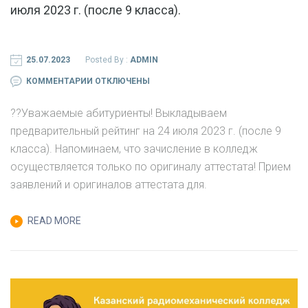
июля 2023 г. (после 9 класса).
25.07.2023
Posted By :
ADMIN
К
КОММЕНТАРИИ
ОТКЛЮЧЕНЫ
ЗАПИСИ
?‍?Уважаемые абитуриенты! Выкладываем
ВЫКЛАДЫВАЕМ
предварительный рейтинг на 24 июля 2023 г. (после 9
ПРЕДВАРИТЕЛЬНЫЙ
класса). Напоминаем, что зачисление в колледж
РЕЙТИНГ
осуществляется только по оригиналу аттестата! Прием
НА
заявлений и оригиналов аттестата для.
24
ИЮЛЯ
READ MORE
2023
Г.
(ПОСЛЕ
9
КЛАССА).