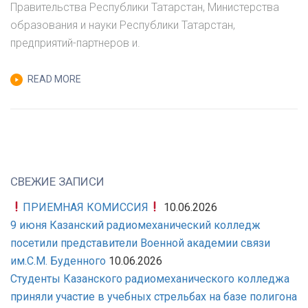
Правительства Республики Татарстан, Министерства
МАЯ
образования и науки Республики Татарстан,
2021
предприятий-партнеров и.
ГОДА
В
READ MORE
19:00
ПРОВОДИТ
ДЕНЬ
ОТКРЫТЫХ
ДВЕРЕЙ
В
СВЕЖИЕ ЗАПИСИ
ОНЛАЙН
ПРИЕМНАЯ КОМИССИЯ
10.06.2026
ФОРМАТЕ!
9 июня Казанский радиомеханический колледж
посетили представители Военной академии связи
им.С.М. Буденного
10.06.2026
Студенты Казанского радиомеханического колледжа
приняли участие в учебных стрельбах на базе полигона