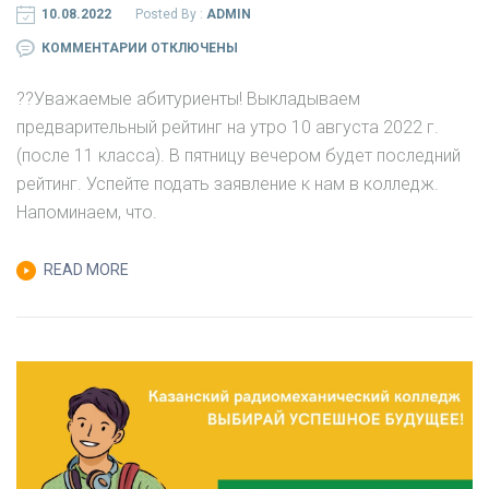
10.08.2022
Posted By :
ADMIN
К
КОММЕНТАРИИ
ОТКЛЮЧЕНЫ
ЗАПИСИ
?‍?Уважаемые абитуриенты! Выкладываем
РЕЙТИНГ
предварительный рейтинг на утро 10 августа 2022 г.
11
(после 11 класса). В пятницу вечером будет последний
КЛАСС
рейтинг. Успейте подать заявление к нам в колледж.
Напоминаем, что.
READ MORE