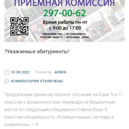
?Уважаемые абитуриенты!
23.08.2022
Posted By :
ADMIN
К
КОММЕНТАРИИ
ОТКЛЮЧЕНЫ
ЗАПИСИ
Продолжаем приём на платное обучение на базе 9 и 11
?
классов с возможностью перевода на бюджетные
УВАЖАЕМЫЕ
места по следующим специальностям:на базе 9
АБИТУРИЕНТЫ!
классов:специальность «Компьютерные системы и
комплексы» — 9.