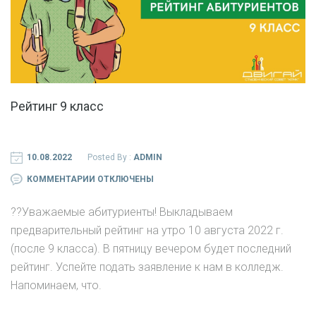
Рейтинг 9 класс
10.08.2022
Posted By :
ADMIN
К
КОММЕНТАРИИ
ОТКЛЮЧЕНЫ
ЗАПИСИ
?‍?Уважаемые абитуриенты! Выкладываем
РЕЙТИНГ
предварительный рейтинг на утро 10 августа 2022 г.
9
(после 9 класса). В пятницу вечером будет последний
КЛАСС
рейтинг. Успейте подать заявление к нам в колледж.
Напоминаем, что.