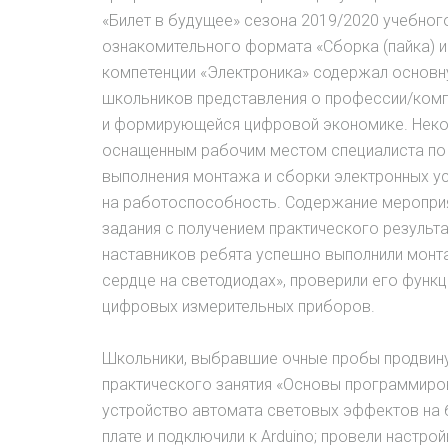
«Билет в будущее» сезона 2019/2020 учебног
ознакомительного формата «Сборка (пайка) и
компетенции «Электроника» содержал основн
школьников представления о профессии/комп
и формирующейся цифровой экономике. Неко
оснащенным рабочим местом специалиста по 
выполнения монтажа и сборки электронных ус
на работоспособность. Содержание меропри
задания с получением практического результ
наставников ребята успешно выполнили монт
сердце на светодиодах», проверили его фун
цифровых измерительных приборов.
Школьники, выбравшие очные пробы продвинут
практического занятия «Основы программиро
устройство автомата световых эффектов на б
плате и подключили к Arduino; провели настр