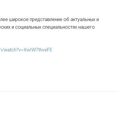
олее широкое представление об актуальных и
еских и социальных специальностях нашего
om/watch?v=XwIW7thveFE