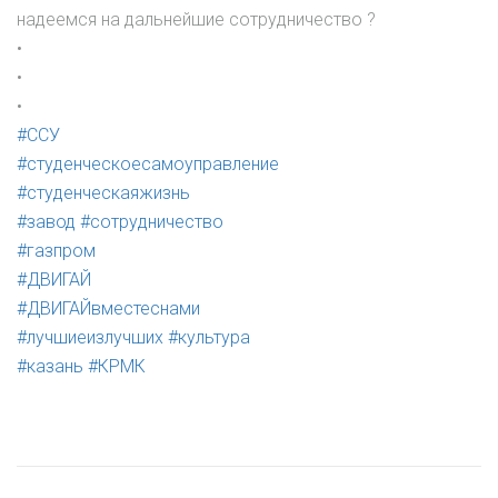
надеемся на дальнейшие сотрудничество ?
•
•
•
#ССУ
#студенческоесамоуправление
#студенческаяжизнь
#завод
#сотрудничество
#газпром
#ДВИГАЙ
#ДВИГАЙвместеснами
#лучшиеизлучших
#культура
#казань
#КРМК