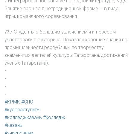
? Интегрированное занятие по родной литературе, МДК.
Занятие прошло в нетрадиционной форме — в виде
игры, командного соревнования.
??‍♂ Студенты с большим увлечением и интересом
участвовали в викторине. Показали хорошие знания по
промышленности республики, по творчеству
знаменитых деятелей культуры Татарстана, достижений
учёных Татарстана).
•
•
•
•
#КРМК
#СПО
#кудапоступить
#колледжказань
#колледж
#казань
#учисьснами