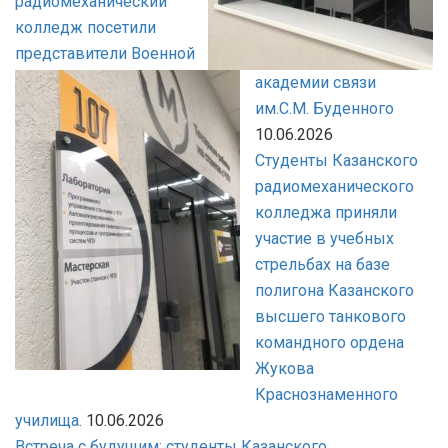
радиомеханический
колледж посетили
представители Военной
академии связи
им.С.М. Буденного
10.06.2026
Студенты Казанского
радиомеханического
колледжа приняли
участие в учебных
стрельбах на базе
полигона Казанского
высшего танкового
командного ордена
Жукова
Краснознаменного
училища.
10.06.2026
Встреча с будущим: студенты Казанского