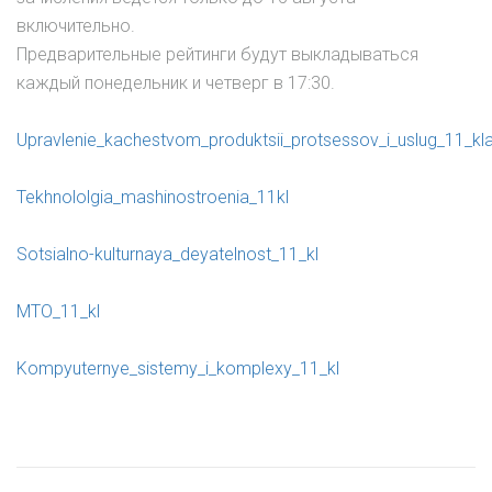
включительно.
Предварительные рейтинги будут выкладываться
каждый понедельник и четверг в 17:30.
Upravlenie_kachestvom_produktsii_protsessov_i_uslug_11_kl
Tekhnololgia_mashinostroenia_11kl
Sotsialno-kulturnaya_deyatelnost_11_kl
MTO_11_kl
Kompyuternye_sistemy_i_komplexy_11_kl