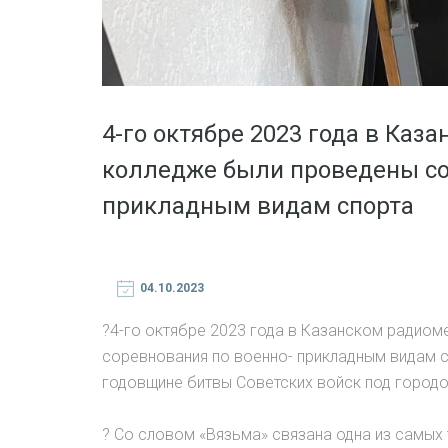
4-го октябре 2023 года в Ка
колледже были проведены со
прикладным видам спорта
04.10.2023
?4-го октябре 2023 года в Казанском радио
соревнования по военно- прикладным видам с
годовщине битвы Советских войск под городо
? Со словом «Вязьма» связана одна из самых 