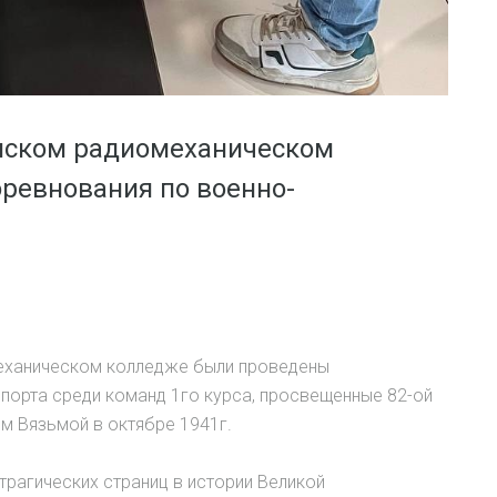
занском радиомеханическом
ревнования по военно-
механическом колледже были проведены
порта среди команд 1го курса, просвещенные 82-ой
м Вязьмой в октябре 1941г.
трагических страниц в истории Великой