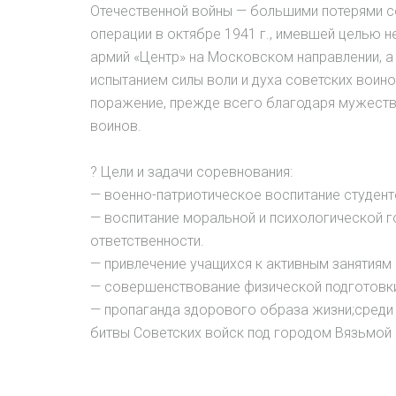
Отечественной войны — большими потерями с
операции в октябре 1941 г., имевшей целью н
армий «Центр» на Московском направлении, а
испытанием силы воли и духа советских воино
поражение, прежде всего благодаря мужеств
воинов.
? Цели и задачи соревнования:
— военно-патриотическое воспитание студен
— воспитание моральной и психологической го
ответственности.
— привлечение учащихся к активным занятиям
— совершенствование физической подготовки
— пропаганда здорового образа жизни;среди
битвы Советских войск под городом Вязьмой 