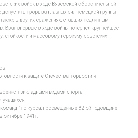
оветских войск в ходе Вяземской оборонительной
е допустить прорыва главных сил немецкой группы
 также в других сражениях, ставших подлинным
в. Враг впервые в ходе войны потерпел крупнейшее
у, стойкости и массовому героизму советских
тов
товности к защите Отечества, гордости и
 военно-прикладными видами спорта;
 учащихся;
 команд 1го курса, просвещенные 82-ой годовщине
в октябре 1941г.