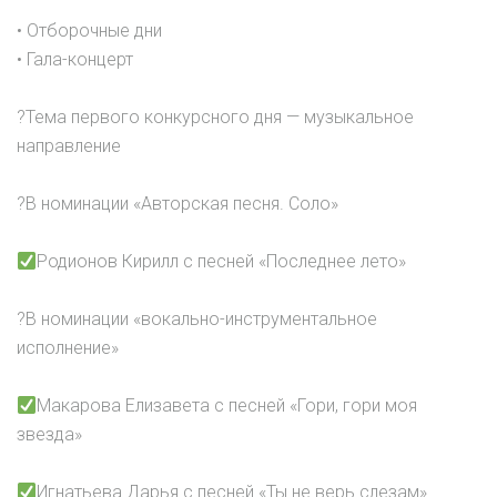
• Отборочные дни
• Гала-концерт
?Тема первого конкурсного дня — музыкальное
направление
?В номинации «Авторская песня. Соло»
Родионов Кирилл с песней «Последнее лето»
?В номинации «вокально-инструментальное
исполнение»
Макарова Елизавета с песней «Гори, гори моя
звезда»
Игнатьева Дарья с песней «Ты не верь слезам»