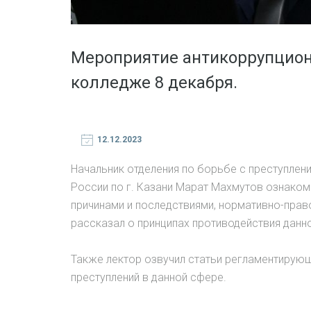
Мероприятие антикоррупцион
колледже 8 декабря.
12.12.2023
Начальник отделения по борьбе с преступле
России по г. Казани Марат Махмутов ознаком
причинами и последствиями, нормативно-прав
рассказал о принципах противодействия данно
Также лектор озвучил статьи регламентирую
преступлений в данной сфере.