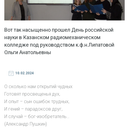
Вот так насыщенно прошел День российской
науки в Казанском радиомеханическом
колледже под руководством к.ф.н.Липатовой
Ольги Анатольевны
10.02.2024
О сколько нам открытий чудных
Готовят просвещенья дух,
И опыт – сын ошибок трудных,
И гений – парадоксов друг,
И случай – бог-изобретатель…
(Александр Пушкин)