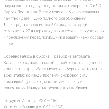
видам спорта под руководством инженера по ГО и ЧС
Сергея Леонтьева. В этом году они были посвящены
памятной дате – Дню полного освобождения
Ленинграда от фашистской блокады, который
отмечается 27 января как дань высочайшего уважения
и преклонения перед погибшими и защитниками города-
героя.
Соревновались в сборке – разборке автомата
Калашникова, надевании общевойскового защитного
комплекта, стрельбе из мелкокалиберной винтовки. На
всех этапах команды проявили сноровку, силу,
командный дух, находчивость, дисциплину и
самоотдачу. Наилучших результатов добились:
Петрушин Азат (гр. РЭУ — 186),
Халитова Камила (гр. СКД — 193),