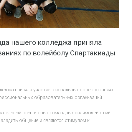
нда нашего колледжа приняла
ваниях по волейболу Спартакиады
леджа приняла участие в зональных соревнованиях
фессиональных образовательных организаций
вательный опыт и опыт командных взаимодействий.
аладить общение и являются стимулом к