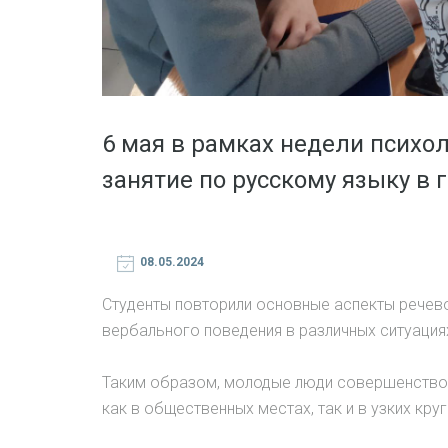
6 мая в рамках недели психо
занятие по русскому языку в 
08.05.2024
Студенты повторили основные аспекты речево
вербального поведения в различных ситуация
Таким образом, молодые люди совершенствов
как в общественных местах, так и в узких круг