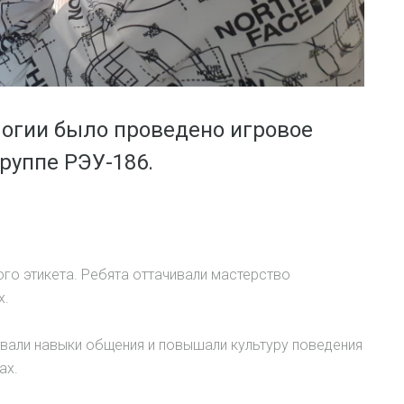
логии было проведено игровое
группе РЭУ-186.
го этикета. Ребята оттачивали мастерство
х.
али навыки общения и повышали культуру поведения
ах.