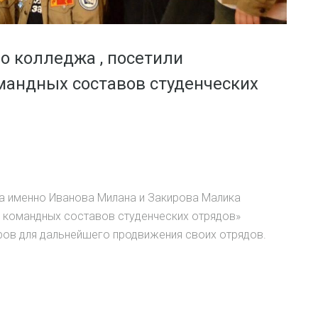
о колледжа , посетили
мандных составов студенческих
 а именно Иванова Милана и Закирова Малика
 командных составов студенческих отрядов»
ров для дальнейшего продвижения своих отрядов.