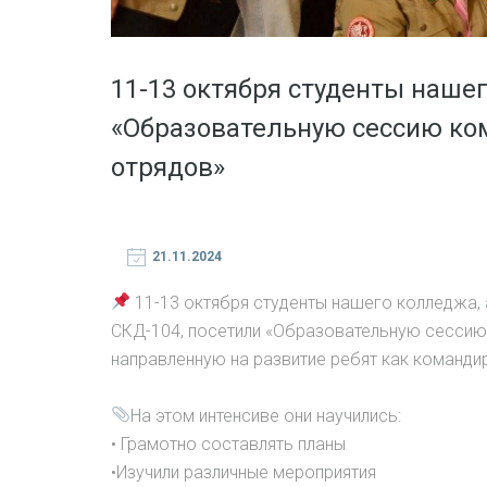
11-13 октября студенты нашег
«Образовательную сессию ко
отрядов»
21.11.2024
11-13 октября студенты нашего колледжа,
СКД-104, посетили «Образовательную сессию
направленную на развитие ребят как команди
На этом интенсиве они научились:
• Грамотно составлять планы
•Изучили различные мероприятия