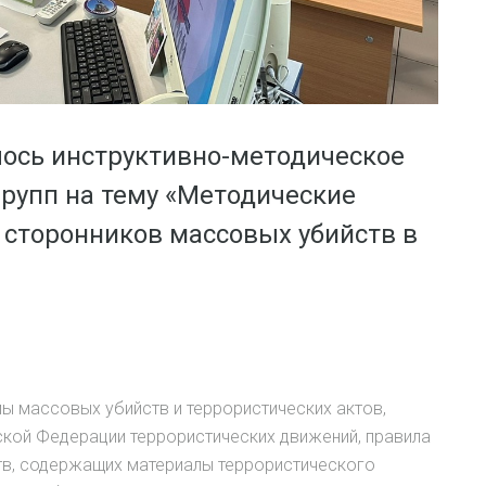
лось инструктивно-методическое
групп на тему «Методические
сторонников массовых убийств в
ы массовых убийств и террористических актов,
ской Федерации террористических движений, правила
тв, содержащих материалы террористического