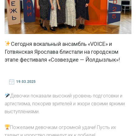
Сегодня вокальный ансамбль «VOICE» и
Готвянская Ярослава блистали на городском
этапе фестиваля «Созвездие — Йолдызлык»!
19.03.2025
Девочки показали высокий уровень подготовки и
артистизма, покорив зрителей и жюри своими яркими
выступлениями.
Пожелаем девочкам огромной удачи! Пусть их
талант и упорство приведут их к победе!