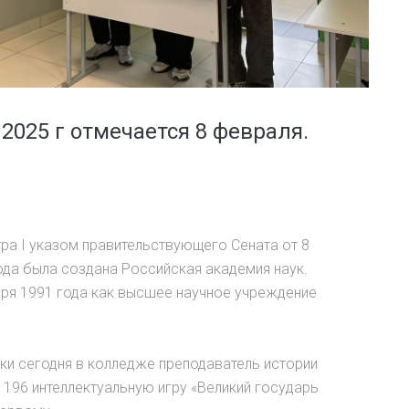
2025 г отмечается 8 февраля.
ра I указом правительствующего Сената от 8
ода была создана Российская академия наук.
бря 1991 года как высшее научное учреждение
ки сегодня в колледже преподаватель истории
 196 интеллектуальную игру «Великий государь