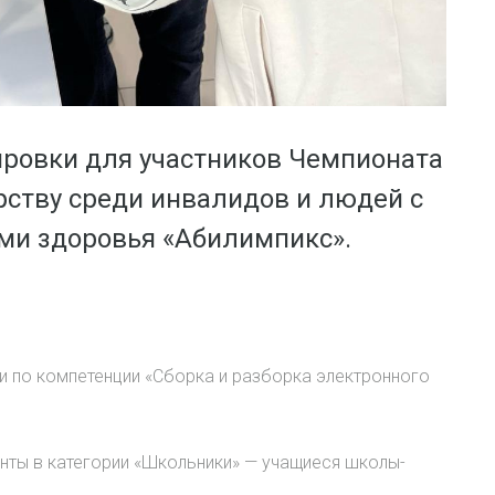
ировки для участников Чемпионата
ству среди инвалидов и людей с
и здоровья «Абилимпикс».
ки по компетенции «Сборка и разборка электронного
нты в категории «Школьники» — учащиеся школы-