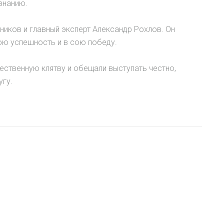
знанию.
ников и главный эксперт Александр Рохлов. Он
вою успешность и в сою победу.
ественную клятву и обещали выступать честно,
угу.