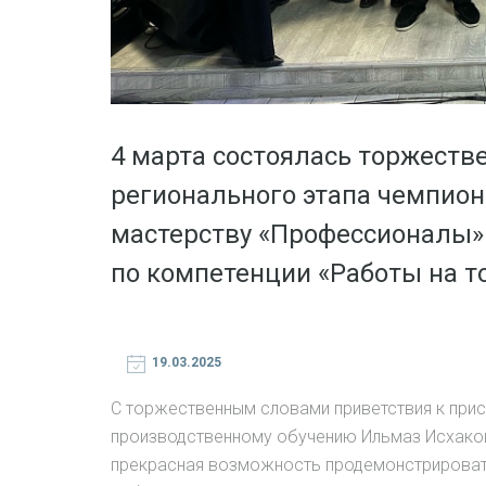
4 марта состоялась торжеств
регионального этапа чемпио
мастерству «Профессионалы» 
по компетенции «Работы на т
19.03.2025
С торжественным словами приветствия к при
производственному обучению Ильмаз Исхаков.
прекрасная возможность продемонстрироват