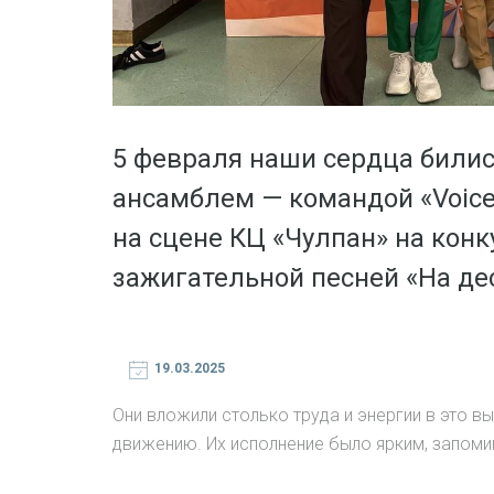
5 февраля наши сердца билис
ансамблем — командой «Voice
на сцене КЦ «Чулпан» на кон
зажигательной песней «На де
19.03.2025
Они вложили столько труда и энергии в это в
движению. Их исполнение было ярким, запом