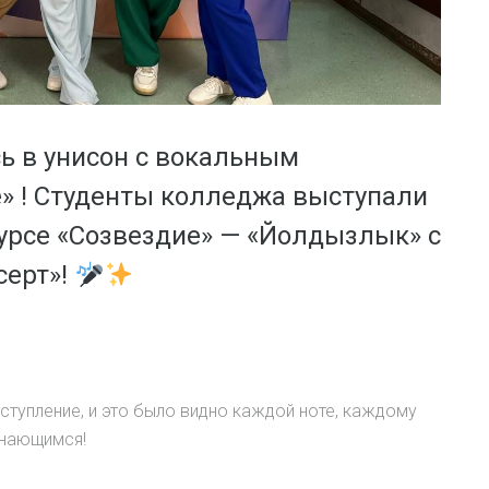
ь в унисон с вокальным
» ! Студенты колледжа выступали
курсе «Созвездие» — «Йолдызлык» с
серт»!
ыступление, и это было видно каждой ноте, каждому
инающимся!