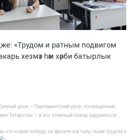
дже: «Трудом и ратным подвигом
карь хезмәт һәм хәрби батырлык
енный урок — Парламентский урок, посвящённый
ике Татарстан — и это отличный повод задуматься:
м, кто ковал победу на фронте и в тылу, чьим трудом и