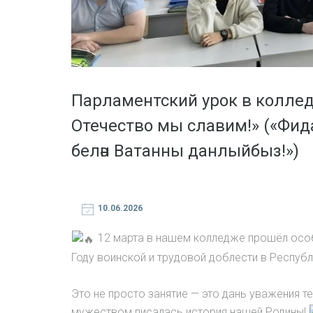
Парламентский урок в колле
Отечество мы славим!» («Фида
белән Ватанны данлыйбыз!»)
10.06.2026
12 марта в нашем колледже прошёл особ
Году воинской и трудовой доблести в Республ
Это не просто занятие — это дань уважения те
мужеством писалась история нашей Родины!