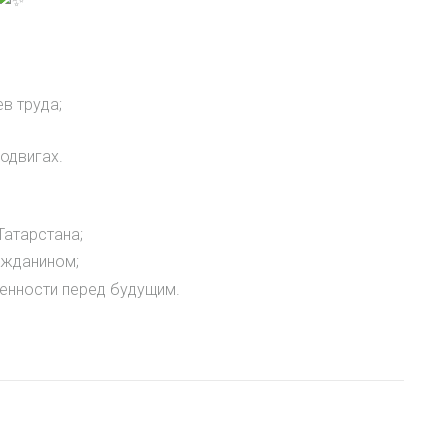
в труда;
подвигах.
Татарстана;
ажданином;
венности перед будущим.