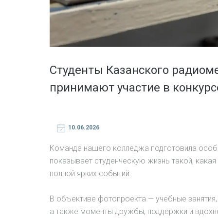
Студенты Казанского радиом
принимают участие в конкурс
10.06.2026
Команда нашего колледжа подготовила особы
показывает студенческую жизнь такой, какая 
полной ярких событий.
В объективе фотопроекта — учебные занятия,
а также моменты дружбы, поддержки и вдох