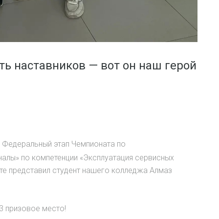
ть наставников — вот он наш герой
л Федеральный этап Чемпионата по
алы» по компетенции «Эксплуатация сервисных
ате представил студент нашего колледжа Алмаз
3 призовое место!