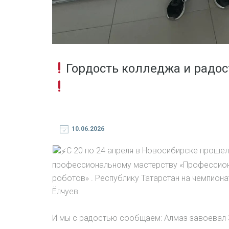
Гордость колледжа и радос
10.06.2026
С 20 по 24 апреля в Новосибирске проше
профессиональному мастерству «Профессион
роботов» . Республику Татарстан на чемпион
Ёлчуев.
И мы с радостью сообщаем: Алмаз завоевал 