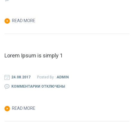
ЗАПИСИ
LOREM
READ MORE
IPSUM
IS
SIMPLY
3
Lorem Ipsum is simply 1
24.08.2017
Posted By :
ADMIN
К
КОММЕНТАРИИ
ОТКЛЮЧЕНЫ
ЗАПИСИ
LOREM
READ MORE
IPSUM
IS
SIMPLY
1