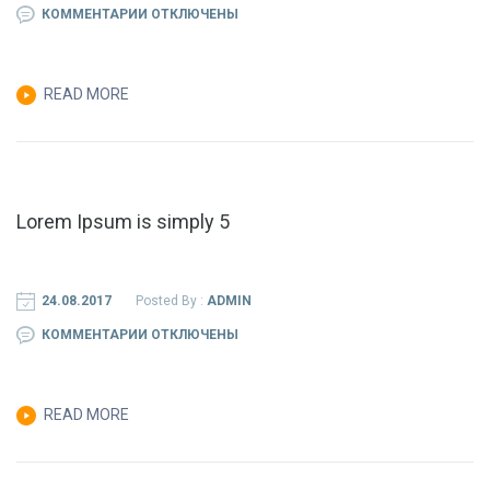
К
КОММЕНТАРИИ
ОТКЛЮЧЕНЫ
ЗАПИСИ
LOREM
READ MORE
IPSUM
IS
SIMPLY
2
Lorem Ipsum is simply 5
24.08.2017
Posted By :
ADMIN
К
КОММЕНТАРИИ
ОТКЛЮЧЕНЫ
ЗАПИСИ
LOREM
READ MORE
IPSUM
IS
SIMPLY