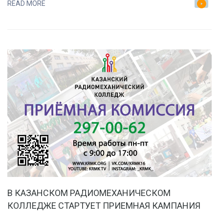
READ MORE
НЕ
ОПРЕДЕЛИЛСЯ
С
ВЫБОРОМ
КОЛЛЕДЖА?
ДУМАЕШЬ,
КУДА
ПОСТУПИТЬ?
НАМ
НЕ
ВАЖНЫ
РЕЗУЛЬТАТЫ
ЕГЭ.
В КАЗАНСКОМ РАДИОМЕХАНИЧЕСКОМ
КОЛЛЕДЖЕ СТАРТУЕТ ПРИЕМНАЯ КАМПАНИЯ