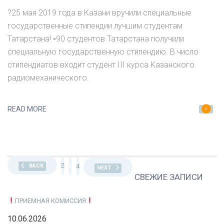
СТИПЕНДИИ
?25 мая 2019 года в Казани вручили специальные
ЛУЧШИМ
государственные стипендии лучшим студентам
СТУДЕНТАМ
Татарстана! ▫90 студентов Татарстана получили
ТАТАРСТАНА
специальную государственную стипендию. В число
стипендиатов входит студент III курса Казанского
радиомеханического.
READ MORE
2
3
4
BACK
NEXT
СВЕЖИЕ ЗАПИСИ
ПРИЕМНАЯ КОМИССИЯ
10.06.2026