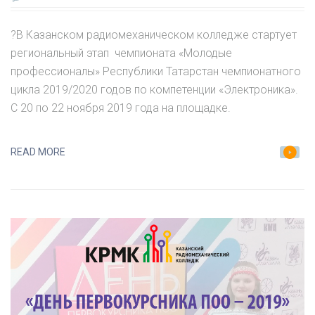
ЗАПИСИ
РЕГИОНАЛЬНЫЙ
?В Казанском радиомеханическом колледже стартует
ЭТАП​
региональный этап​ ​ чемпионата «Молодые
профессионалы» Республики Татарстан чемпионатного
ЧЕМПИОНАТА
цикла 2019/2020 годов по компетенции «Электроника».
«МОЛОДЫЕ
С 20 по 22 ноября 2019 года на площадке.
ПРОФЕССИОНАЛЫ»
ПО
READ MORE
КОМПЕТЕНЦИИ
«ЭЛЕКТРОНИКА»