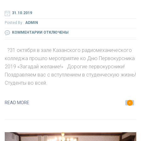
31.10.2019
Posted By :
ADMIN
К
КОММЕНТАРИИ
ОТКЛЮЧЕНЫ
ЗАПИСИ
ДЕНЬ
?31 октября в зале Казанского радиомеханического
ПЕРВОКУРСНИКА
колледжа прошло мероприятие ко Дню Первокурсника
2019
2019 «Загадай желание!» Дорогие первокурсники!
?
Поздравляем вас с вступлением в студенческую жизнь!
«ЗАГАДАЙ
Студенты во всей.
ЖЕЛАНИЕ!»
READ MORE