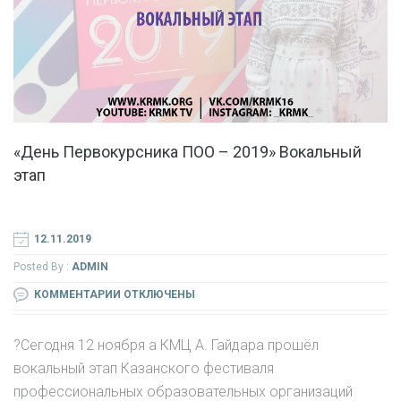
«День Первокурсника ПОО – 2019» Вокальный
этап
12.11.2019
Posted By :
ADMIN
К
КОММЕНТАРИИ
ОТКЛЮЧЕНЫ
ЗАПИСИ
«ДЕНЬ
?Сегодня 12 ноября а КМЦ А. Гайдара прошёл
ПЕРВОКУРСНИКА
вокальный этап Казанского фестиваля
ПОО
профессиональных образовательных организаций