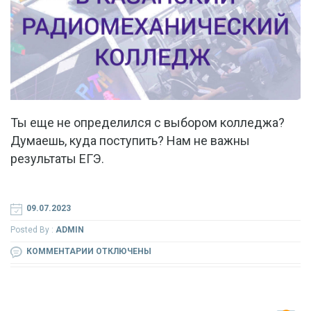
Ты еще не определился с выбором колледжа?
Думаешь, куда поступить? Нам не важны
результаты ЕГЭ.
09.07.2023
Posted By :
ADMIN
К
КОММЕНТАРИИ
ОТКЛЮЧЕНЫ
ЗАПИСИ
ТЫ
ЕЩЕ