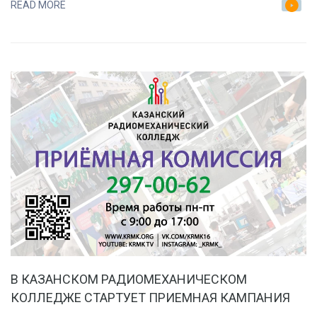
READ MORE
НЕ
ОПРЕДЕЛИЛСЯ
С
ВЫБОРОМ
КОЛЛЕДЖА?
ДУМАЕШЬ,
КУДА
ПОСТУПИТЬ?
НАМ
НЕ
ВАЖНЫ
РЕЗУЛЬТАТЫ
ЕГЭ.
В КАЗАНСКОМ РАДИОМЕХАНИЧЕСКОМ
КОЛЛЕДЖЕ СТАРТУЕТ ПРИЕМНАЯ КАМПАНИЯ