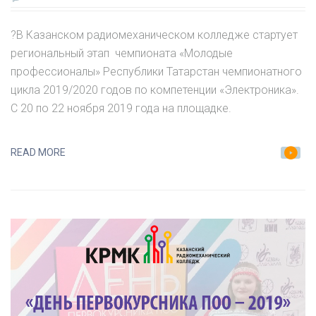
ЗАПИСИ
РЕГИОНАЛЬНЫЙ
?В Казанском радиомеханическом колледже стартует
ЭТАП​
региональный этап​ ​ чемпионата «Молодые
профессионалы» Республики Татарстан чемпионатного
ЧЕМПИОНАТА
цикла 2019/2020 годов по компетенции «Электроника».
«МОЛОДЫЕ
С 20 по 22 ноября 2019 года на площадке.
ПРОФЕССИОНАЛЫ»
ПО
READ MORE
КОМПЕТЕНЦИИ
«ЭЛЕКТРОНИКА»