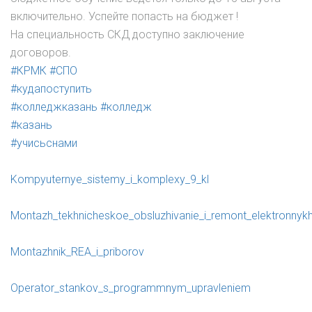
включительно. Успейте попасть на бюджет !
На специальность СКД доступно заключение
договоров.
#КРМК
#СПО
#кудапоступить
#колледжказань
#колледж
#казань
#учисьснами
Kompyuternye_sistemy_i_komplexy_9_kl
Montazh_tekhnicheskoe_obsluzhivanie_i_remont_elektronnykh
Montazhnik_REA_i_priborov
Operator_stankov_s_programmnym_upravleniem