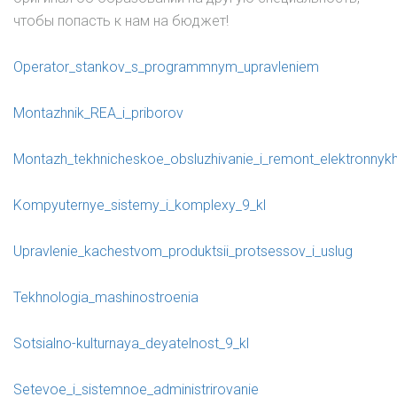
чтобы попасть к нам на бюджет!
Operator_stankov_s_programmnym_upravleniem
Montazhnik_REA_i_priborov
Montazh_tekhnicheskoe_obsluzhivanie_i_remont_elektronnykh
Kompyuternye_sistemy_i_komplexy_9_kl
Upravlenie_kachestvom_produktsii_protsessov_i_uslug
Tekhnologia_mashinostroenia
Sotsialno-kulturnaya_deyatelnost_9_kl
Setevoe_i_sistemnoe_administrirovanie