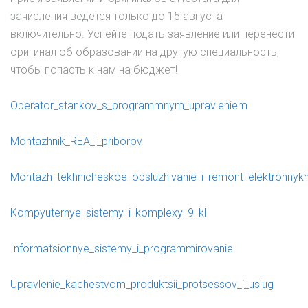
зачисления ведется только до 15 августа
включительно. Успейте подать заявление или перенести
оригинал об образовании на другую специальность,
чтобы попасть к нам на бюджет!
Operator_stankov_s_programmnym_upravleniem
Montazhnik_REA_i_priborov
Montazh_tekhnicheskoe_obsluzhivanie_i_remont_elektronnykh
Kompyuternye_sistemy_i_komplexy_9_kl
Informatsionnye_sistemy_i_programmirovanie
Upravlenie_kachestvom_produktsii_protsessov_i_uslug