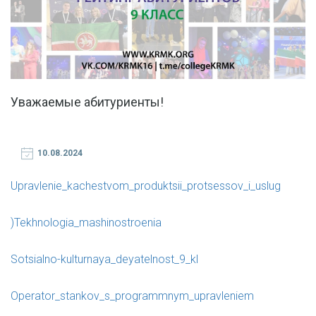
Уважаемые абитуриенты!
10.08.2024
Upravlenie_kachestvom_produktsii_protsessov_i_uslug
)
Tekhnologia_mashinostroenia
Sotsialno-kulturnaya_deyatelnost_9_kl
Operator_stankov_s_programmnym_upravleniem