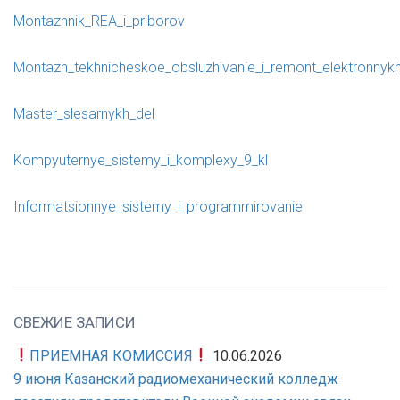
Montazhnik_REA_i_priborov
Montazh_tekhnicheskoe_obsluzhivanie_i_remont_elektronnykh
Master_slesarnykh_del
Kompyuternye_sistemy_i_komplexy_9_kl
Informatsionnye_sistemy_i_programmirovanie
СВЕЖИЕ ЗАПИСИ
ПРИЕМНАЯ КОМИССИЯ
10.06.2026
9 июня Казанский радиомеханический колледж